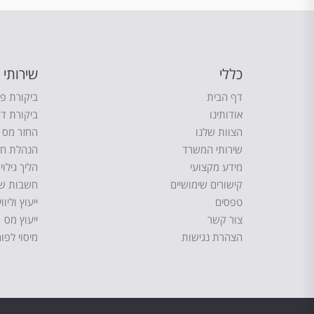
כללי
שירותי
דף הבית
ביקורת פנ
אודותינו
ביקורת דו
הצוות שלנו
החזר מס 
שירותי המשרד
הנהלת חש
מידע מקצועי
הליך גילוי
קישורים שימושיים
חשבות ש
טפסים
ייעוץ וליוו
צור קשר
ייעוץ מס
הצהרת נגישות
מיסוי לפו