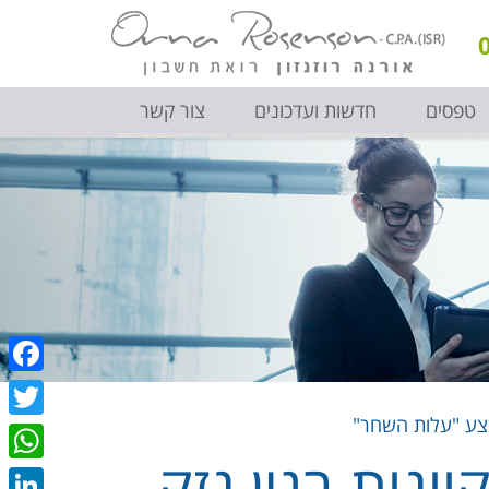
טפסים
חדשות ועדכונים
צור קשר
book
צע "עלות השחר"
itter
נות בגין נזק
sApp