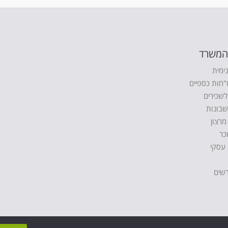
 המשרד
ימית
"חות כספיים
לשכירים
בונות
 מרצון
כר
י עסקי
רשים